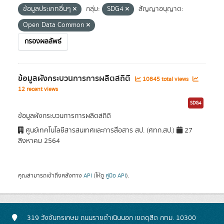
ข้อมูลประเภทอื่นๆ
กลุ่ม:
SDG4
สัญญาอนุญาต:
Open Data Common
กรองผลลัพธ์
ข้อมูลผังกระบวนการการผลิตสถิติ
10845 total views
12 recent views
SDG4
ข้อมูลผังกระบวนการการผลิตสถิติ
ศูนย์เทคโนโลยีสารสนเทศและการสื่อสาร สป. (ศทก.สป.)
27
สิงหาคม 2564
คุณสามารถเข้าถึงคลังทาง
API
(ให้ดู
คู่มือ API
).
319 วังจันทรเกษม ถนนราชดำเนินนอก เขตดุสิต กทม. 10300