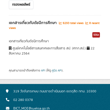
กรองผลลัพธ์
เอกสารเกี่ยวกับดัชนีการศึกษา
9293 total views
8 recent
views
SDG4
เอกสารเกี่ยวกับดัชนีการศึกษา
ศูนย์เทคโนโลยีสารสนเทศและการสื่อสาร สป. (ศทก.สป.)
22
สิงหาคม 2564
คุณสามารถเข้าถึงคลังทาง
API
(ให้ดู
คู่มือ API
).
319 วังจันทรเกษม ถนนราชดำเนินนอก เขตดุสิต กทม. 10300
02 280 0378
BICT_MOE@sueksa.go.th