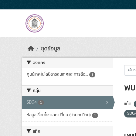
Skip to main content
ชุดข้อมูล
องค์กร
ศูนย์เทคโนโลยีสารสนเทศและการสื่อ...
1
พบ 
กลุ่ม
SDG4
x
1
แท็ค:
SDG
ข้อมูลเชื่อมโยงแลกเปลี่ยน (ฐานทะเบียน)
1
แท็ค
แผนปฏ