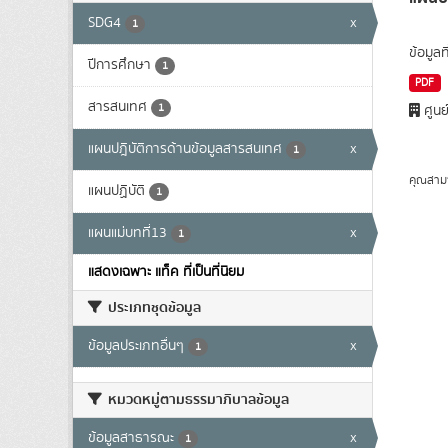
SDG4
x
1
ข้อมูล
ปีการศึกษา
1
PDF
สารสนเทศ
1
ศูนย
แผนปฎิบัติการด้านข้อมูลสารสนเทศ
x
1
คุณสาม
แผนปฏิบัติ
1
แผนแม่บทที่13
x
1
แสดงเฉพาะ แท็ค ที่เป็นที่นิยม
ประเภทชุดข้อมูล
ข้อมูลประเภทอื่นๆ
x
1
หมวดหมู่ตามธรรมาภิบาลข้อมูล
ข้อมูลสาธารณะ
x
1