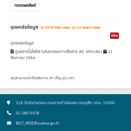
กรองผลลัพธ์
ชุดแหล่งข้อมูล
5076 total views
13 recent views
SDG4
ชุดแหล่งข้อมูล
ศูนย์เทคโนโลยีสารสนเทศและการสื่อสาร สป. (ศทก.สป.)
21
สิงหาคม 2564
คุณสามารถเข้าถึงคลังทาง
API
(ให้ดู
คู่มือ API
).
319 วังจันทรเกษม ถนนราชดำเนินนอก เขตดุสิต กทม. 10300
02 280 0378
BICT_MOE@sueksa.go.th