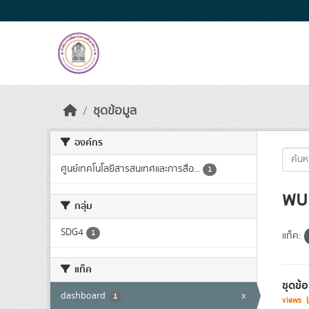
Skip to main content
ชุดข้อมูล
องค์กร
ศูนย์เทคโนโลยีสารสนเทศและการสื่อ...
1
พบ 
กลุ่ม
SDG4
1
แท็ค:
แท็ค
ชุดข้
dashboard
x
1
views