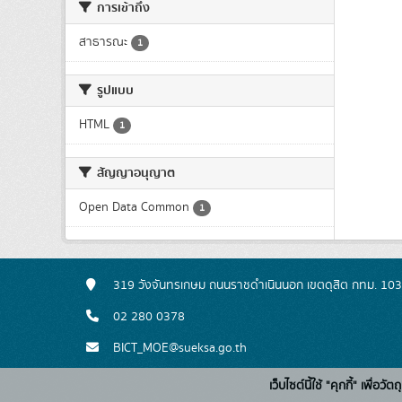
การเข้าถึง
สาธารณะ
1
รูปแบบ
HTML
1
สัญญาอนุญาต
Open Data Common
1
319 วังจันทรเกษม ถนนราชดำเนินนอก เขตดุสิต กทม. 10
02 280 0378
BICT_MOE@sueksa.go.th
เว็บไซต์นี้ใช้ "คุกกี้" เพื