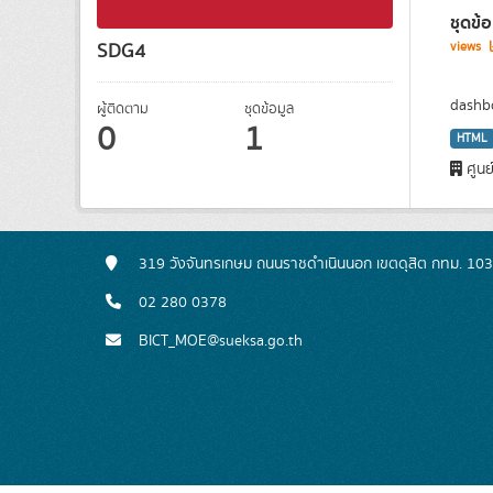
ชุดข้
SDG4
views
dashbo
ผู้ติดตาม
ชุดข้อมูล
0
1
HTML
ศูนย
319 วังจันทรเกษม ถนนราชดำเนินนอก เขตดุสิต กทม. 10
02 280 0378
BICT_MOE@sueksa.go.th