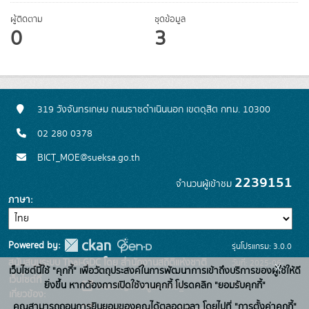
ผู้ติดตาม
ชุดข้อมูล
0
3
319 วังจันทรเกษม ถนนราชดำเนินนอก เขตดุสิต กทม. 10300
02 280 0378
BICT_MOE@sueksa.go.th
2239151
จำนวนผู้เข้าชม
ภาษา
Powered by:
รุ่นโปรแกรม: 3.0.0
สนับสนุนระบบ Thai-GDC โดย สำนักงานสถิติแห่งชาติ
วันที่: 2025-06-
x
เว็บไซต์นี้ใช้ "คุกกี้" เพื่อวัตถุประสงค์ในการพัฒนาการเข้าถึงบริการของผู้ใช้ให้ดี
เว็บไซต์ที่
26
ยิ่งขึ้น หากต้องการเปิดใช้งานคุกกี้ โปรดคลิก "ยอมรับคุกกี้"
ระบบบัญชีข้อมูลภาครัฐ
เกี่ยวข้อง:
คุณสามารถถอนการยินยอมของคุณได้ตลอดเวลา โดยไปที่ "การตั้งค่าคุกกี้"