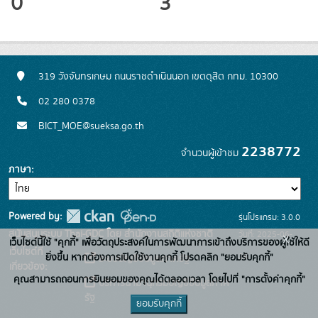
0
3
319 วังจันทรเกษม ถนนราชดำเนินนอก เขตดุสิต กทม. 10300
02 280 0378
BICT_MOE@sueksa.go.th
2238772
จำนวนผู้เข้าชม
ภาษา
Powered by:
รุ่นโปรแกรม: 3.0.0
สนับสนุนระบบ Thai-GDC โดย สำนักงานสถิติแห่งชาติ
วันที่: 2025-06-
x
เว็บไซต์นี้ใช้ "คุกกี้" เพื่อวัตถุประสงค์ในการพัฒนาการเข้าถึงบริการของผู้ใช้ให้ดี
เว็บไซต์ที่
26
ยิ่งขึ้น หากต้องการเปิดใช้งานคุกกี้ โปรดคลิก "ยอมรับคุกกี้"
ระบบบัญชีข้อมูลภาครัฐ
เกี่ยวข้อง:
คุณสามารถถอนการยินยอมของคุณได้ตลอดเวลา โดยไปที่ "การตั้งค่าคุกกี้"
บริการนามานุกรมบัญชีข้อมูลภาค
รัฐ
ยอมรับคุกกี้