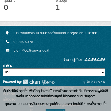
ผู้ติดตาม
ชุดข้อมูล
0
1
319 วังจันทรเกษม ถนนราชดำเนินนอก เขตดุสิต กทม. 10300
02 280 0378
BICT_MOE@sueksa.go.th
2239239
จำนวนผู้เข้าชม
ภาษา
Powered by:
รุ่นโปรแกรม: 3.0.0
สนับสนุนระบบ Thai-GDC โดย สำนักงานสถิติแห่งชาติ
วันที่: 2025-06-
x
เว็บไซต์นี้ใช้ "คุกกี้" เพื่อวัตถุประสงค์ในการพัฒนาการเข้าถึงบริการของผู้ใช้ให้ดี
เว็บไซต์ที่
26
ยิ่งขึ้น หากต้องการเปิดใช้งานคุกกี้ โปรดคลิก "ยอมรับคุกกี้"
ระบบบัญชีข้อมูลภาครัฐ
เกี่ยวข้อง:
คุณสามารถถอนการยินยอมของคุณได้ตลอดเวลา โดยไปที่ "การตั้งค่าคุกกี้"
บริการนามานุกรมบัญชีข้อมูลภาค
รัฐ