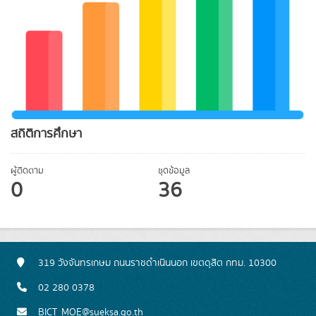
สถิติการศึกษา
ผู้ติดตาม
ชุดข้อมูล
0
36
319 วังจันทรเกษม ถนนราชดำเนินนอก เขตดุสิต กทม. 10300
02 280 0378
BICT_MOE@sueksa.go.th