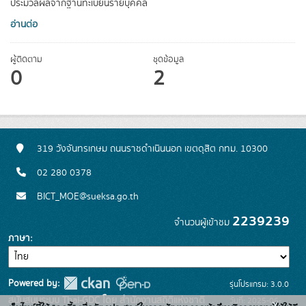
ประมวลผลจากฐานทะเบียนรายบุคคล
อ่านต่อ
ผู้ติดตาม
ชุดข้อมูล
0
2
319 วังจันทรเกษม ถนนราชดำเนินนอก เขตดุสิต กทม. 10300
02 280 0378
BICT_MOE@sueksa.go.th
2239239
จำนวนผู้เข้าชม
ภาษา
Powered by:
รุ่นโปรแกรม: 3.0.0
สนับสนุนระบบ Thai-GDC โดย สำนักงานสถิติแห่งชาติ
วันที่: 2025-06-
x