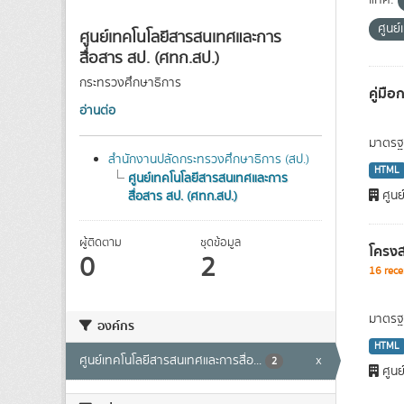
แท็ค:
ศูนย
ศูนย์เทคโนโลยีสารสนเทศและการ
สื่อสาร สป. (ศทก.สป.)
กระทรวงศึกษาธิการ
คู่มื
อ่านต่อ
มาตรฐา
สำนักงานปลัดกระทรวงศึกษาธิการ (สป.)
HTML
ศูนย์เทคโนโลยีสารสนเทศและการ
ศูนย
สื่อสาร สป. (ศทก.สป.)
ผู้ติดตาม
ชุดข้อมูล
โครงส
0
2
16 rece
มาตรฐา
องค์กร
HTML
ศูนย์เทคโนโลยีสารสนเทศและการสื่อ...
x
2
ศูนย