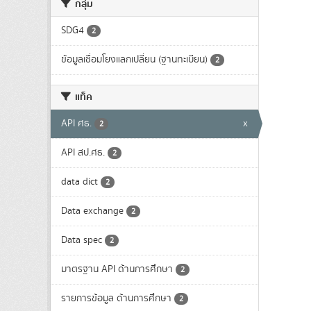
กลุ่ม
SDG4
2
ข้อมูลเชื่อมโยงแลกเปลี่ยน (ฐานทะเบียน)
2
แท็ค
API ศธ.
x
2
API สป.ศธ.
2
data dict
2
Data exchange
2
Data spec
2
มาตรฐาน API ด้านการศึกษา
2
รายการข้อมูล ด้านการศึกษา
2