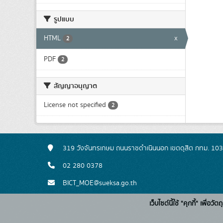
รูปแบบ
HTML
x
2
PDF
2
สัญญาอนุญาต
License not specified
2
319 วังจันทรเกษม ถนนราชดำเนินนอก เขตดุสิต กทม. 10
02 280 0378
BICT_MOE@sueksa.go.th
เว็บไซต์นี้ใช้ "คุกกี้" เพื