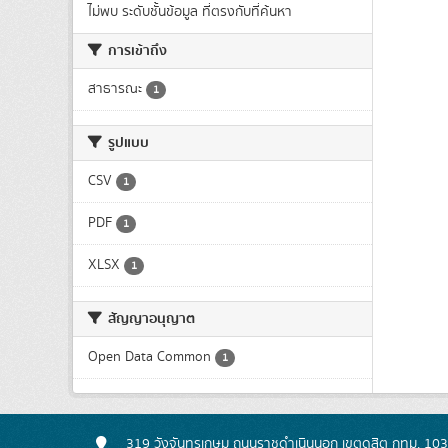
ไม่พบ ระดับชั้นข้อมูล ที่ตรงกับที่ค้นหา
การเข้าถึง
สาธารณะ
1
รูปแบบ
CSV
1
PDF
1
XLSX
1
สัญญาอนุญาต
Open Data Common
1
319 วังจันทรเกษม ถนนราชดำเนินนอก เขตดุสิต กทม. 10