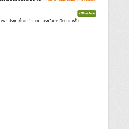
สถิติการศึกษา
กชนของประเทศไทย จำแนกตามระดับการศึกษาและชั้น