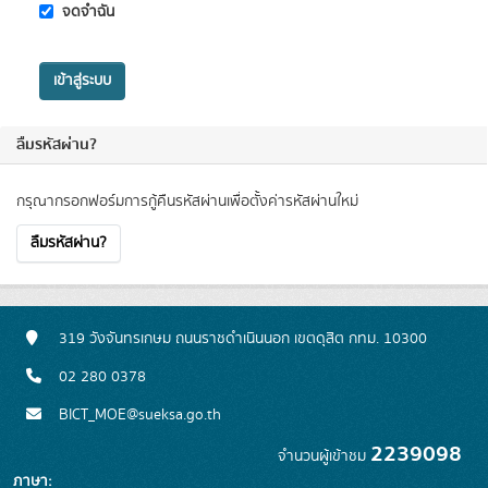
จดจำฉัน
เข้าสู่ระบบ
ลืมรหัสผ่าน?
กรุณากรอกฟอร์มการกู้คืนรหัสผ่านเพื่อตั้งค่ารหัสผ่านใหม่
ลืมรหัสผ่าน?
319 วังจันทรเกษม ถนนราชดำเนินนอก เขตดุสิต กทม. 10300
02 280 0378
BICT_MOE@sueksa.go.th
2239098
จำนวนผู้เข้าชม
ภาษา