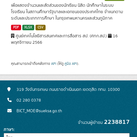
เพื่อแสดงจำนวนและสัดส่วนของนักเรียน นิสิต นักศึกษาในระบบ
โรงเรียน ในสถานศึกษารัฐบาลและเอกชนของประเทศไทย จำแนกตาม
ระดับและประเภทการศึกษา ในกรุงเทพมหานครและส่วนภูมิภาค
PDF
XLSX
CSV
ศูนย์เทคโนโลยีสารสนเทศและการสื่อสาร สป. (ศทก.สป.)
16
พฤศจิกายน 2566
คุณสามารถเข้าถึงคลังทาง
API
(ให้ดู
คู่มือ API
).
319 วังจันทรเกษม ถนนราชดำเนินนอก เขตดุสิต กทม. 10300
02 280 0378
BICT_MOE@sueksa.go.th
2238817
จำนวนผู้เข้าชม
ภาษา