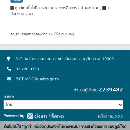
HTML
ศูนย์เทคโนโลยีสารสนเทศและการสื่อสาร สป. (ศทก.สป.)
1
กันยายน 2566
คุณสามารถเข้าถึงคลังทาง
API
(ให้ดู
คู่มือ API
).
319 วังจันทรเกษม ถนนราชดำเนินนอก เขตดุสิต กทม. 10300
02 280 0378
BICT_MOE@sueksa.go.th
2239482
จำนวนผู้เข้าชม
ภาษา
Powered by:
รุ่นโปรแกรม: 3.0.0
สนับสนุนระบบ Thai-GDC โดย สำนักงานสถิติแห่งชาติ
วันที่: 2025-06-
x
เว็บไซต์นี้ใช้ "คุกกี้" เพื่อวัตถุประสงค์ในการพัฒนาการเข้าถึงบริการของผู้ใช้ให้ดี