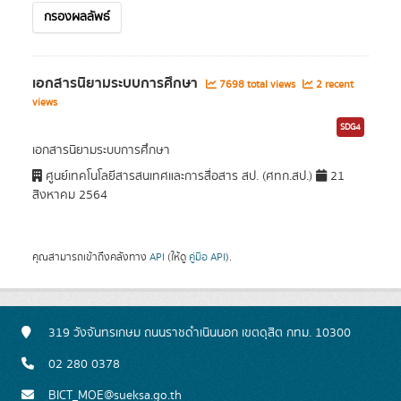
กรองผลลัพธ์
เอกสารนิยามระบบการศึกษา
7698 total views
2 recent
views
SDG4
เอกสารนิยามระบบการศึกษา
ศูนย์เทคโนโลยีสารสนเทศและการสื่อสาร สป. (ศทก.สป.)
21
สิงหาคม 2564
คุณสามารถเข้าถึงคลังทาง
API
(ให้ดู
คู่มือ API
).
319 วังจันทรเกษม ถนนราชดำเนินนอก เขตดุสิต กทม. 10300
02 280 0378
BICT_MOE@sueksa.go.th