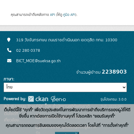
คุณสามารถเข้าถึงคลังทาง
API
(ให้ดู
คู่มือ API
).
319 วังจันทรเกษม ถนนราชดำเนินนอก เขตดุสิต กทม. 10300
02 280 0378
BICT_MOE@sueksa.go.th
2238903
จำนวนผู้เข้าชม
ภาษา
Powered by:
รุ่นโปรแกรม: 3.0.0
สนับสนุนระบบ Thai-GDC โดย สำนักงานสถิติแห่งชาติ
วันที่: 2025-06-
x
เว็บไซต์นี้ใช้ "คุกกี้" เพื่อวัตถุประสงค์ในการพัฒนาการเข้าถึงบริการของผู้ใช้ให้ดี
เว็บไซต์ที่
26
ยิ่งขึ้น หากต้องการเปิดใช้งานคุกกี้ โปรดคลิก "ยอมรับคุกกี้"
ระบบบัญชีข้อมูลภาครัฐ
เกี่ยวข้อง:
คุณสามารถถอนการยินยอมของคุณได้ตลอดเวลา โดยไปที่ "การตั้งค่าคุกกี้"
บริการนามานุกรมบัญชีข้อมูลภาค
รัฐ