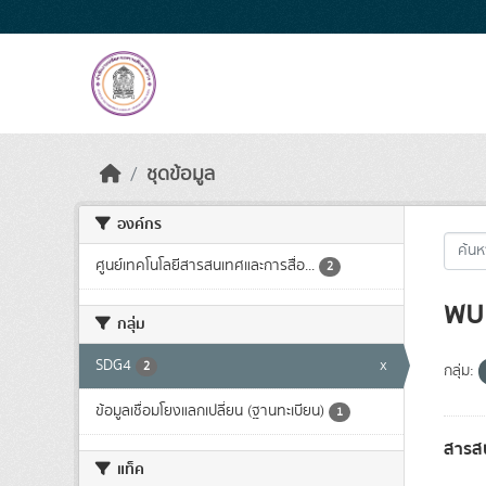
Skip to main content
ชุดข้อมูล
องค์กร
ศูนย์เทคโนโลยีสารสนเทศและการสื่อ...
2
พบ 
กลุ่ม
SDG4
x
2
กลุ่ม:
ข้อมูลเชื่อมโยงแลกเปลี่ยน (ฐานทะเบียน)
1
สารสน
แท็ค