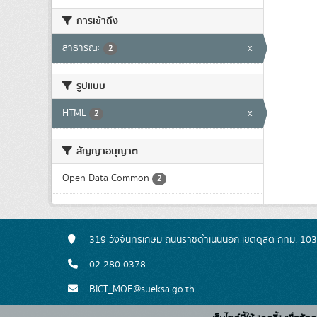
การเข้าถึง
สาธารณะ
x
2
รูปแบบ
HTML
x
2
สัญญาอนุญาต
Open Data Common
2
319 วังจันทรเกษม ถนนราชดำเนินนอก เขตดุสิต กทม. 10
02 280 0378
BICT_MOE@sueksa.go.th