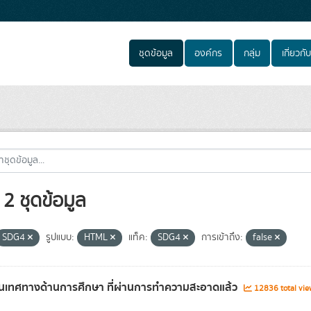
ชุดข้อมูล
องค์กร
กลุ่ม
เกี่ยวกับ
2 ชุดข้อมูล
SDG4
รูปแบบ:
HTML
แท็ค:
SDG4
การเข้าถึง:
false
เทศทางด้านการศึกษา ที่ผ่านการทำความสะอาดแล้ว
12836 total vi