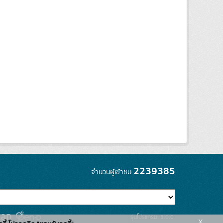
2239385
จำนวนผู้เข้าชม
รุ่นโปรแกรม: 3.0.0
x