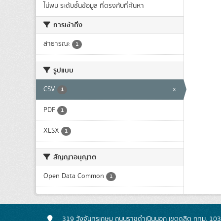
ไม่พบ ระดับชั้นข้อมูล ที่ตรงกับที่ค้นหา
การเข้าถึง
สาธารณะ
1
รูปแบบ
CSV
x
1
PDF
1
XLSX
1
สัญญาอนุญาต
Open Data Common
1
319 วังจันทรเกษม ถนนราชดำเนินนอก เขตดุสิต กทม. 10