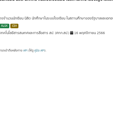
สดงจำนวนนักเรียน นิสิต นักศึกษาในระบบโรงเรียน ในสถานศึกษาของรัฐบาลและเอ
XLSX
CSV
์เทคโนโลยีสารสนเทศและการสื่อสาร สป. (ศทก.สป.)
16 พฤศจิกายน 2566
ารถเข้าถึงคลังทาง
API
(ให้ดู
คู่มือ API
).