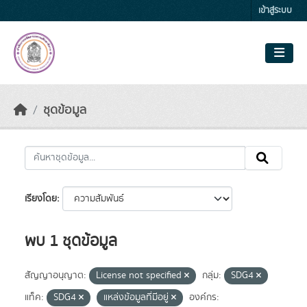
Skip to main content
เข้าสู่ระบบ
ชุดข้อมูล
เรียงโดย
พบ 1 ชุดข้อมูล
สัญญาอนุญาต:
License not specified
กลุ่ม:
SDG4
แท็ค:
SDG4
แหล่งข้อมูลที่มีอยู่
องค์กร: