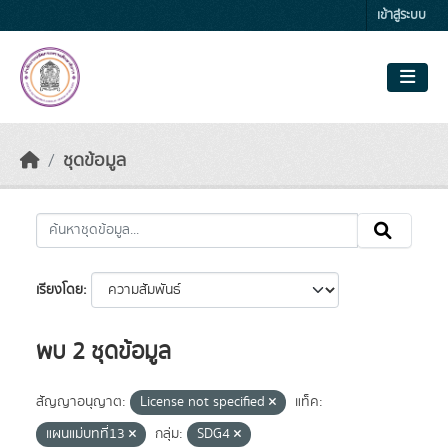
Skip to main content
เข้าสู่ระบบ
ชุดข้อมูล
เรียงโดย
พบ 2 ชุดข้อมูล
สัญญาอนุญาต:
License not specified
แท็ค:
แผนแม่บทที่13
กลุ่ม:
SDG4