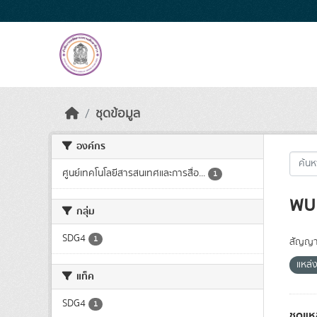
Skip to main content
ชุดข้อมูล
องค์กร
ศูนย์เทคโนโลยีสารสนเทศและการสื่อ...
1
พบ 
กลุ่ม
SDG4
1
สัญญา
แหล่ง
แท็ค
SDG4
1
ชุดแห