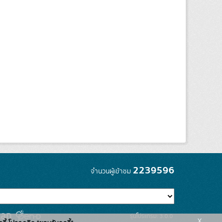
2239596
จำนวนผู้เข้าชม
รุ่นโปรแกรม: 3.0.0
x