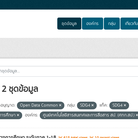
ชุดข้อมูล
องค์กร
กลุ่ม
เกี่ยวกับ
2 ชุดข้อมูล
อนุญาต:
Open Data Common
กลุ่ม:
SDG4
แท็ค:
SDG4
ีการศึกษา
องค์กร:
ศูนย์เทคโนโลยีสารสนเทศและการสื่อสาร สป. (ศทก.สป.)
ทางการศึกษา ระดับภาค 1-18
615 total views
10 recent views