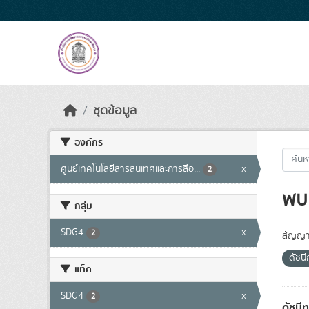
Skip to main content
ชุดข้อมูล
องค์กร
ศูนย์เทคโนโลยีสารสนเทศและการสื่อ...
x
2
พบ 
กลุ่ม
SDG4
x
2
สัญญา
ดัชน
แท็ค
SDG4
x
2
ดัชนี