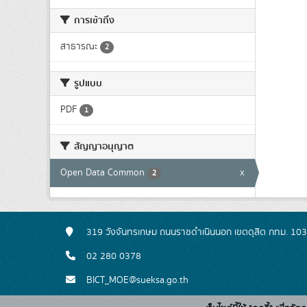
การเข้าถึง
สาธารณะ
2
รูปแบบ
PDF
1
สัญญาอนุญาต
Open Data Common
x
2
319 วังจันทรเกษม ถนนราชดำเนินนอก เขตดุสิต กทม. 10
02 280 0378
BICT_MOE@sueksa.go.th