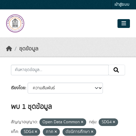
Skip to main content
เข้าสู่ระบบ
ชุดข้อมูล
เรียงโดย
พบ 1 ชุดข้อมูล
สัญญาอนุญาต:
Open Data Common
กลุ่ม:
SDG4
แท็ค:
SDG4
ภาค
ดัชนีการศึกษา