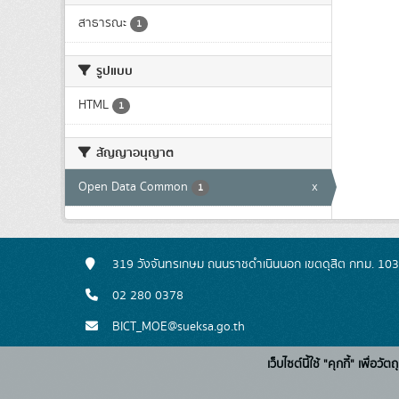
สาธารณะ
1
รูปแบบ
HTML
1
สัญญาอนุญาต
Open Data Common
x
1
319 วังจันทรเกษม ถนนราชดำเนินนอก เขตดุสิต กทม. 10
02 280 0378
BICT_MOE@sueksa.go.th
เว็บไซต์นี้ใช้ "คุกกี้" เพื