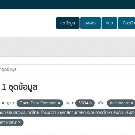
ชุดข้อมูล
องค์กร
กลุ่ม
เกี่ยวกับ
1 ชุดข้อมูล
อนุญาต:
Open Data Common
กลุ่ม:
SDG4
แท็ค:
dashboard
ูลนักเรียนของประเทศไทย จำแนกตาม เพศสถานศึกษา ระดับการศึกษา สังกัด และจั
ูลสาธารณะ