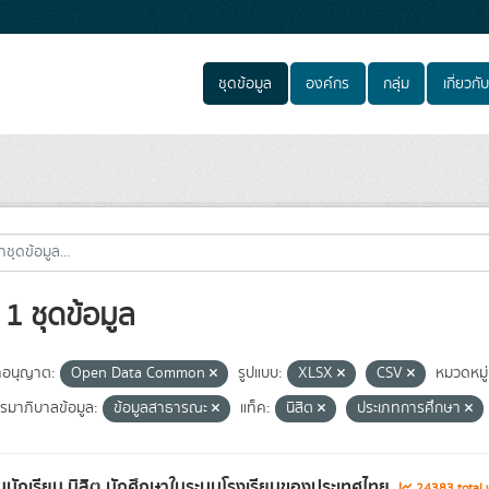
ชุดข้อมูล
องค์กร
กลุ่ม
เกี่ยวกับ
1 ชุดข้อมูล
อนุญาต:
Open Data Common
รูปแบบ:
XLSX
CSV
หมวดหมู่
มาภิบาลข้อมูล:
ข้อมูลสาธารณะ
แท็ค:
นิสิต
ประเภทการศึกษา
นักเรียน นิสิต นักศึกษาในระบบโรงเรียนของประเทศไทย
24383 total 