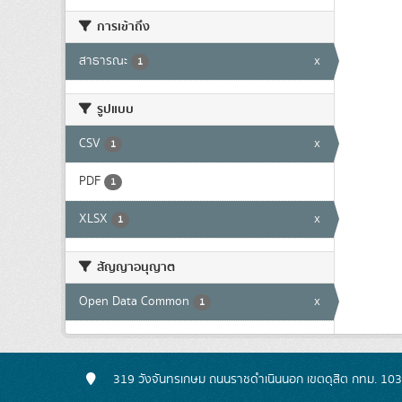
การเข้าถึง
สาธารณะ
x
1
รูปแบบ
CSV
x
1
PDF
1
XLSX
x
1
สัญญาอนุญาต
Open Data Common
x
1
319 วังจันทรเกษม ถนนราชดำเนินนอก เขตดุสิต กทม. 10