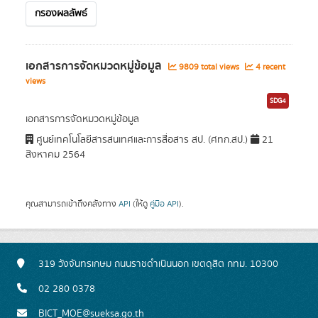
กรองผลลัพธ์
เอกสารการจัดหมวดหมู่ข้อมูล
9809 total views
4 recent
views
SDG4
เอกสารการจัดหมวดหมู่ข้อมูล
ศูนย์เทคโนโลยีสารสนเทศและการสื่อสาร สป. (ศทก.สป.)
21
สิงหาคม 2564
คุณสามารถเข้าถึงคลังทาง
API
(ให้ดู
คู่มือ API
).
319 วังจันทรเกษม ถนนราชดำเนินนอก เขตดุสิต กทม. 10300
02 280 0378
BICT_MOE@sueksa.go.th