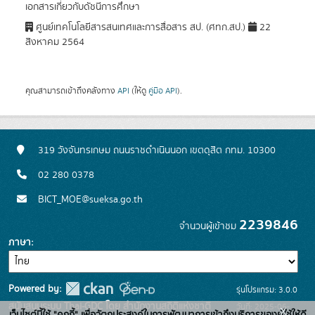
เอกสารเกี่ยวกับดัชนีการศึกษา
ศูนย์เทคโนโลยีสารสนเทศและการสื่อสาร สป. (ศทก.สป.)
22
สิงหาคม 2564
คุณสามารถเข้าถึงคลังทาง
API
(ให้ดู
คู่มือ API
).
319 วังจันทรเกษม ถนนราชดำเนินนอก เขตดุสิต กทม. 10300
02 280 0378
BICT_MOE@sueksa.go.th
2239846
จำนวนผู้เข้าชม
ภาษา
Powered by:
รุ่นโปรแกรม: 3.0.0
สนับสนุนระบบ Thai-GDC โดย สำนักงานสถิติแห่งชาติ
วันที่: 2025-06-
x