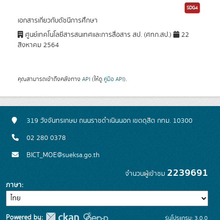
SDG4
เอกสารเกี่ยวกับดัชนีการศึกษา
ศูนย์เทคโนโลยีสารสนเทศและการสื่อสาร สป. (ศทก.สป.)
22
สิงหาคม 2564
คุณสามารถเข้าถึงคลังทาง
API
(ให้ดู
คู่มือ API
).
319 วังจันทรเกษม ถนนราชดำเนินนอก เขตดุสิต กทม. 10300
02 280 0378
BICT_MOE@sueksa.go.th
2239691
จำนวนผู้เข้าชม
ภาษา
Powered by:
รุ่นโปรแกรม: 3.0.0