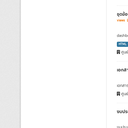
ชุดข้
views
dashbo
HTML
ศูนย
เอกส
เอกสา
ศูนย
งบปร
งบประ