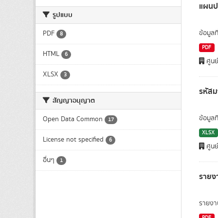
แผนปฏ
รูปแบบ
ข้อมูล
PDF
8
PDF
HTML
6
ศูนย
XLSX
3
รหัส
สัญญาอนุญาต
ข้อมูล
Open Data Common
17
XLSX
License not specified
6
ศูนย
อื่นๆ
1
รายง
รายงา