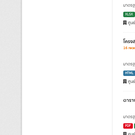
มาตรฐา
XLSX
ศูนย
โครงส
16 rece
มาตรฐา
HTML
ศูนย
ตาราง
มาตรฐา
PDF
ศูนย