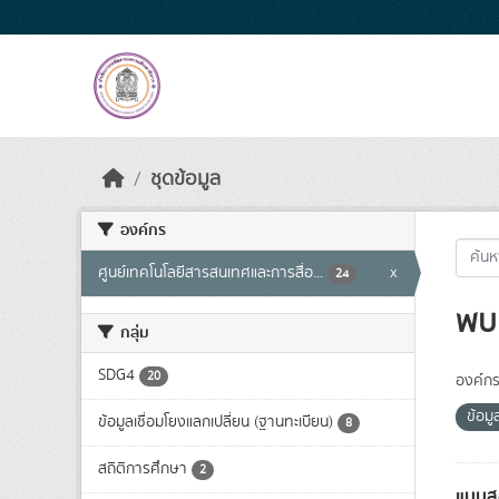
Skip to main content
ชุดข้อมูล
องค์กร
ศูนย์เทคโนโลยีสารสนเทศและการสื่อ...
x
24
พบ 
กลุ่ม
SDG4
20
องค์กร
ข้อมู
ข้อมูลเชื่อมโยงแลกเปลี่ยน (ฐานทะเบียน)
8
สถิติการศึกษา
2
แบบส