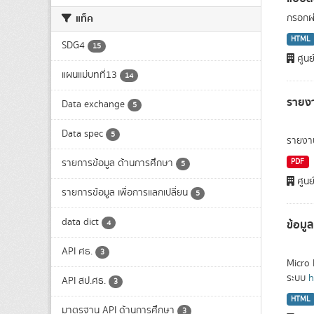
แท็ค
กรอกผ่
HTML
SDG4
15
ศูนย
แผนแม่บทที่13
14
รายงา
Data exchange
5
Data spec
5
รายงาน
รายการข้อมูล ด้านการศึกษา
PDF
5
ศูนย
รายการข้อมูล เพื่อการแลกเปลี่ยน
5
data dict
ข้อม
4
API ศธ.
3
Micro 
ระบบ
h
API สป.ศธ.
3
HTML
มาตรฐาน API ด้านการศึกษา
3