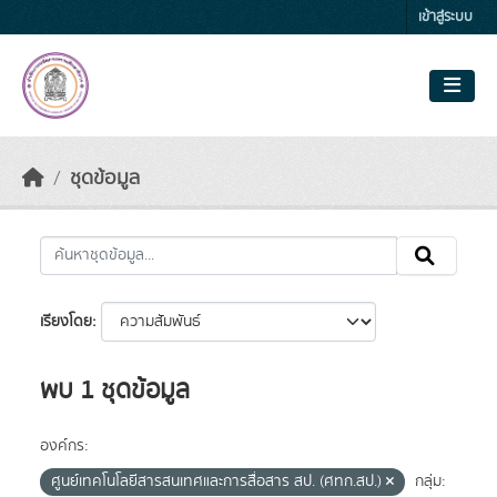
Skip to main content
เข้าสู่ระบบ
ชุดข้อมูล
เรียงโดย
พบ 1 ชุดข้อมูล
องค์กร:
ศูนย์เทคโนโลยีสารสนเทศและการสื่อสาร สป. (ศทก.สป.)
กลุ่ม: