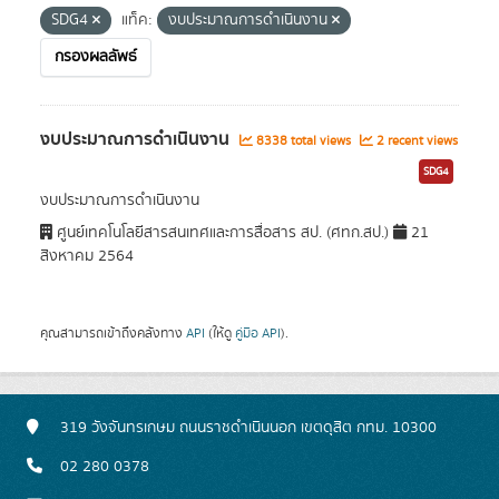
SDG4
แท็ค:
งบประมาณการดำเนินงาน
กรองผลลัพธ์
งบประมาณการดำเนินงาน
8338 total views
2 recent views
SDG4
งบประมาณการดำเนินงาน
ศูนย์เทคโนโลยีสารสนเทศและการสื่อสาร สป. (ศทก.สป.)
21
สิงหาคม 2564
คุณสามารถเข้าถึงคลังทาง
API
(ให้ดู
คู่มือ API
).
319 วังจันทรเกษม ถนนราชดำเนินนอก เขตดุสิต กทม. 10300
02 280 0378