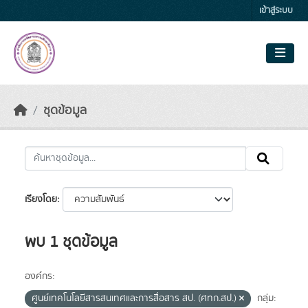
Skip to main content
เข้าสู่ระบบ
ชุดข้อมูล
เรียงโดย
พบ 1 ชุดข้อมูล
องค์กร:
ศูนย์เทคโนโลยีสารสนเทศและการสื่อสาร สป. (ศทก.สป.)
กลุ่ม: