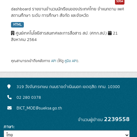
SDG4
dashboard รายงานจำนวนนักเรียนของประเทศไทย จำแนกตาม เพศ
สถานศึกษา ระดับ การศึกษา สังกัด และจังหวัด
HTML
ศูนย์เทคโนโลยีสารสนเทศและการสื่อสาร สป. (ศทก.สป.)
21
สิงหาคม 2564
คุณสามารถเข้าถึงคลังทาง
API
(ให้ดู
คู่มือ API
).
319 วังจันทรเกษม ถนนราชดำเนินนอก เขตดุสิต กทม. 10300
02 280 0378
BICT_MOE@sueksa.go.th
2239558
จำนวนผู้เข้าชม
ภาษา