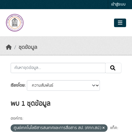
Skip to main content
เข้าสู่ระบบ
ชุดข้อมูล
เรียงโดย
พบ 1 ชุดข้อมูล
องค์กร:
ศูนย์เทคโนโลยีสารสนเทศและการสื่อสาร สป. (ศทก.สป.)
แท็ค: