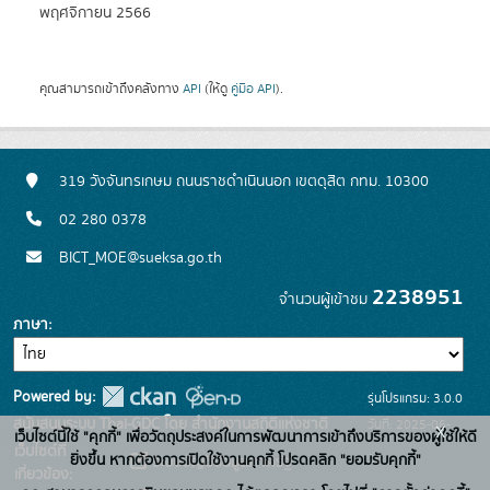
พฤศจิกายน 2566
คุณสามารถเข้าถึงคลังทาง
API
(ให้ดู
คู่มือ API
).
319 วังจันทรเกษม ถนนราชดำเนินนอก เขตดุสิต กทม. 10300
02 280 0378
BICT_MOE@sueksa.go.th
2238951
จำนวนผู้เข้าชม
ภาษา
Powered by:
รุ่นโปรแกรม: 3.0.0
สนับสนุนระบบ Thai-GDC โดย สำนักงานสถิติแห่งชาติ
วันที่: 2025-06-
x
เว็บไซต์นี้ใช้ "คุกกี้" เพื่อวัตถุประสงค์ในการพัฒนาการเข้าถึงบริการของผู้ใช้ให้ดี
เว็บไซต์ที่
26
ยิ่งขึ้น หากต้องการเปิดใช้งานคุกกี้ โปรดคลิก "ยอมรับคุกกี้"
ระบบบัญชีข้อมูลภาครัฐ
เกี่ยวข้อง: