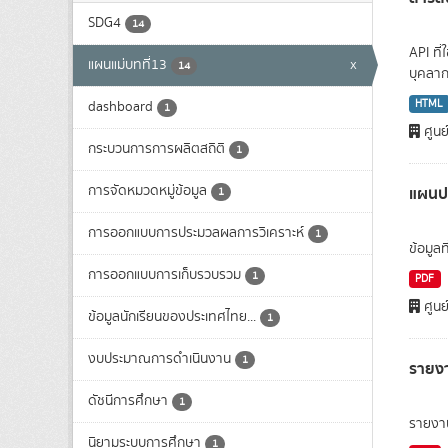
SDG4
14
API ที
แผนแม่บทที่13
x
14
บุคลาก
HTML
dashboard
1
ศูนย
กระบวนการการผลิตสถิติ
1
การจัดหมวดหมู่ข้อมูล
แผนปฏ
1
การออกแบบการประมวลผลการวิเคราะห์
1
ข้อมูล
การออกแบบการเก็บรวบรวม
1
PDF
ศูนย
ข้อมูลนักเรียนของประเทศไทย...
1
งบประมาณการดำเนินงาน
1
รายง
ดัชนีการศึกษา
1
รายงา
นิยามระบบการศึกษา
1