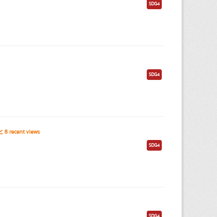
SDG4
SDG4
8 recent views
SDG4
SDG4