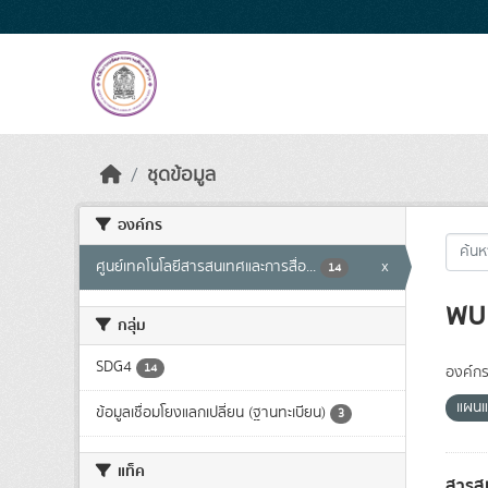
Skip to main content
ชุดข้อมูล
องค์กร
ศูนย์เทคโนโลยีสารสนเทศและการสื่อ...
x
14
พบ 
กลุ่ม
SDG4
14
องค์กร
แผนแ
ข้อมูลเชื่อมโยงแลกเปลี่ยน (ฐานทะเบียน)
3
แท็ค
สารสน