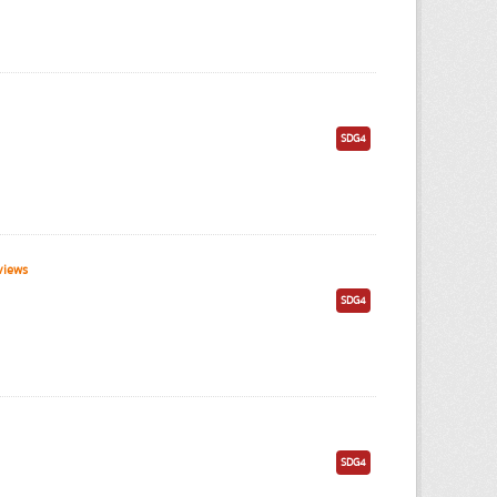
SDG4
views
SDG4
SDG4