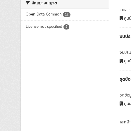
สัญญาอนุญาต
เอกสา
Open Data Common
12
ศูนย
License not specified
2
งบปร
งบประ
ศูนย
ชุดข้
ชุดข้อ
ศูนย
เอกสา