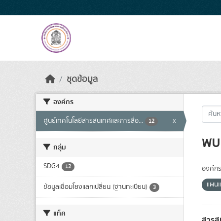
Skip to main content
ชุดข้อมูล
องค์กร
ศูนย์เทคโนโลยีสารสนเทศและการสื่อ...
x
12
พบ 
กลุ่ม
SDG4
12
องค์กร
แผนแ
ข้อมูลเชื่อมโยงแลกเปลี่ยน (ฐานทะเบียน)
3
แท็ค
สารสน