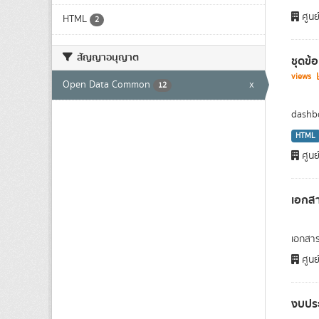
ศูนย
HTML
2
สัญญาอนุญาต
ชุดข้
views
Open Data Common
x
12
dashbo
HTML
ศูนย
เอกส
เอกสา
ศูนย
งบปร