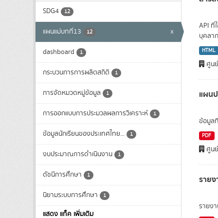
SDG4
12
API ที
แผนแม่บทที่13
x
12
บุคลาก
HTML
dashboard
1
ศูนย
กระบวนการการผลิตสถิติ
1
การจัดหมวดหมู่ข้อมูล
แผนปฏ
1
การออกแบบการประมวลผลการวิเคราะห์
1
ข้อมูล
ข้อมูลนักเรียนของประเทศไทย...
1
PDF
ศูนย
งบประมาณการดำเนินงาน
1
ดัชนีการศึกษา
1
รายง
นิยามระบบการศึกษา
1
รายงา
แสดง แท็ค เพิ่มเติม