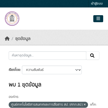
Skip to main content
เข้าสู่ระบบ
ชุดข้อมูล
เรียงโดย
พบ 1 ชุดข้อมูล
องค์กร:
ศูนย์เทคโนโลยีสารสนเทศและการสื่อสาร สป. (ศทก.สป.)
แท็ค: