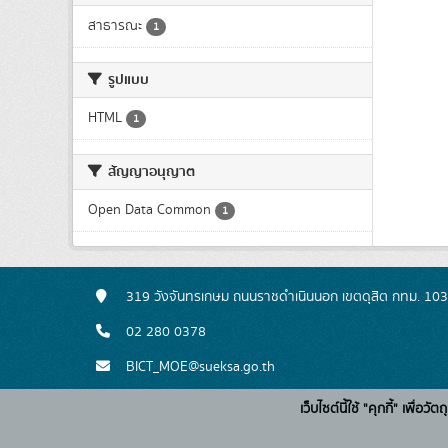
สาธารณะ
1
รูปแบบ
HTML
1
สัญญาอนุญาต
Open Data Common
1
319 วังจันทรเกษม ถนนราชดำเนินนอก เขตดุสิต กทม. 10
02 280 0378
BICT_MOE@sueksa.go.th
เว็บไซต์นี้ใช้ "คุกกี้" เพื