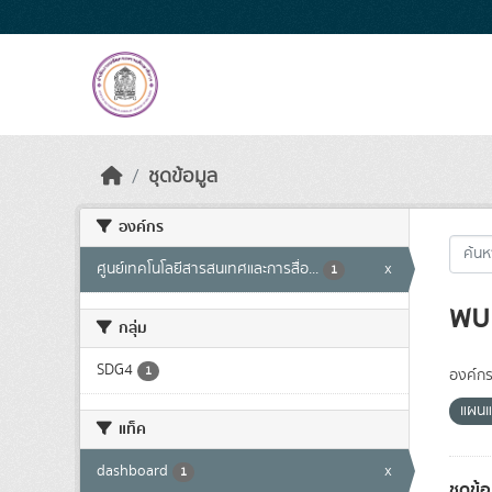
Skip to main content
ชุดข้อมูล
องค์กร
ศูนย์เทคโนโลยีสารสนเทศและการสื่อ...
x
1
พบ 
กลุ่ม
SDG4
1
องค์กร
แผนแ
แท็ค
dashboard
x
1
ชุดข้