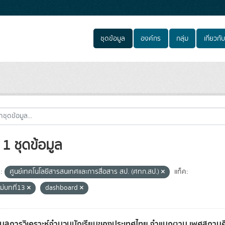
ชุดข้อมูล
องค์กร
กลุ่ม
เกี่ยวกับ
1 ชุดข้อมูล
:
ศูนย์เทคโนโลยีสารสนเทศและการสื่อสาร สป. (ศทก.สป.)
แท็ค:
ม่บทที่13
dashboard
อมูลการวิเคราะห์จำนวนนักเรียนของประเทศไทย จำแนกตาม เพศสถานศึก