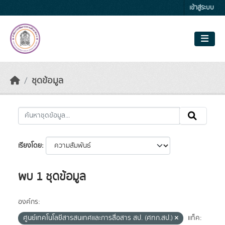
Skip to main content
เข้าสู่ระบบ
ชุดข้อมูล
เรียงโดย
พบ 1 ชุดข้อมูล
องค์กร:
ศูนย์เทคโนโลยีสารสนเทศและการสื่อสาร สป. (ศทก.สป.)
แท็ค: