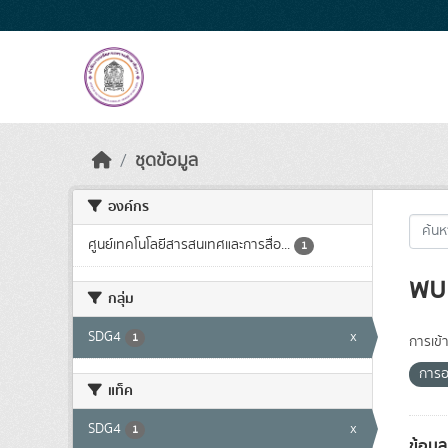
Skip to main content
ชุดข้อมูล
องค์กร
ศูนย์เทคโนโลยีสารสนเทศและการสื่อ...
1
พบ 
กลุ่ม
SDG4
x
1
การเข้า
การอ
แท็ค
SDG4
x
1
ข้อม