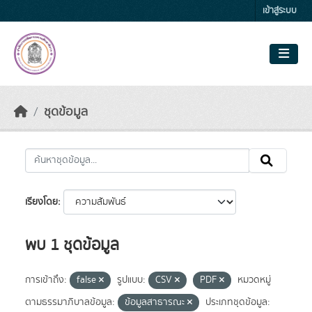
Skip to main content
เข้าสู่ระบบ
ชุดข้อมูล
เรียงโดย
พบ 1 ชุดข้อมูล
การเข้าถึง:
false
รูปแบบ:
CSV
PDF
หมวดหมู่
ตามธรรมาภิบาลข้อมูล:
ข้อมูลสาธารณะ
ประเภทชุดข้อมูล: