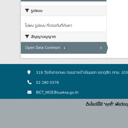
รูปแบบ
ไม่พบ รูปแบบ ที่ตรงกับที่ค้นหา
สัญญาอนุญาต
Open Data Common
x
1
319 วังจันทรเกษม ถนนราชดำเนินนอก เขตดุสิต กทม. 10
02 280 0378
BICT_MOE@sueksa.go.th
เว็บไซต์นี้ใช้ "คุกกี้" เพื