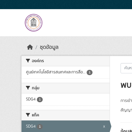
Skip to main content
ชุดข้อมูล
องค์กร
ศูนย์เทคโนโลยีสารสนเทศและการสื่อ...
1
พบ 
กลุ่ม
SDG4
1
การเข้า
สัญญา
แท็ค
SDG4
x
1
ข้อม