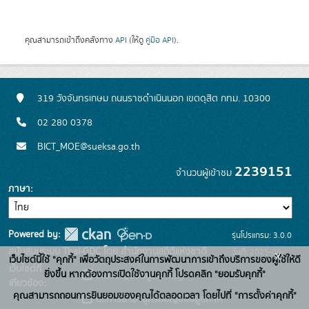
คุณสามารถเข้าถึงคลังทาง
API
(ให้ดู
คู่มือ API
).
319 วังจันทรเกษม ถนนราชดำเนินนอก เขตดุสิต กทม. 10300
02 280 0378
BICT_MOE@sueksa.go.th
2239151
จำนวนผู้เข้าชม
ภาษา
Powered by:
รุ่นโปรแกรม: 3.0.0
สนับสนุนระบบ Thai-GDC โดย สำนักงานสถิติแห่งชาติ
วันที่: 2025-06-
x
เว็บไซต์นี้ใช้ "คุกกี้" เพื่อวัตถุประสงค์ในการพัฒนาการเข้าถึงบริการของผู้ใช้ให้ดี
เว็บไซต์ที่
26
ยิ่งขึ้น หากต้องการเปิดใช้งานคุกกี้ โปรดคลิก "ยอมรับคุกกี้"
ระบบบัญชีข้อมูลภาครัฐ
เกี่ยวข้อง:
คุณสามารถถอนการยินยอมของคุณได้ตลอดเวลา โดยไปที่ "การตั้งค่าคุกกี้"
บริการนามานุกรมบัญชีข้อมูลภาค