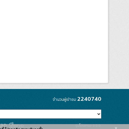
2240740
จำนวนผู้เข้าชม
รุ่นโปรแกรม: 3.0.0
x