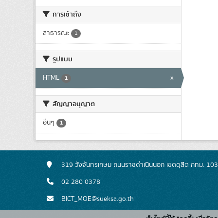
การเข้าถึง
สาธารณะ
1
รูปแบบ
HTML
x
1
สัญญาอนุญาต
อื่นๆ
1
319 วังจันทรเกษม ถนนราชดำเนินนอก เขตดุสิต กทม. 10
02 280 0378
BICT_MOE@sueksa.go.th