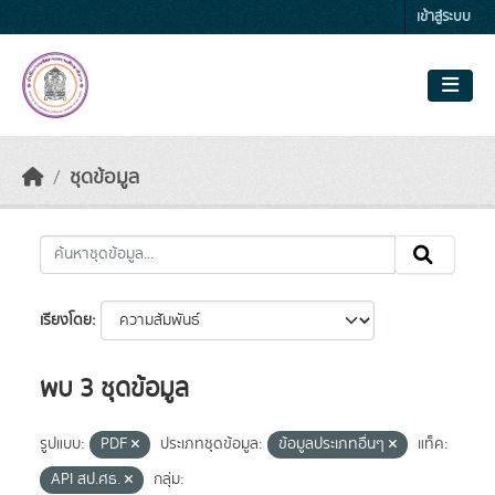
Skip to main content
เข้าสู่ระบบ
ชุดข้อมูล
เรียงโดย
พบ 3 ชุดข้อมูล
รูปแบบ:
PDF
ประเภทชุดข้อมูล:
ข้อมูลประเภทอื่นๆ
แท็ค:
API สป.ศธ.
กลุ่ม: