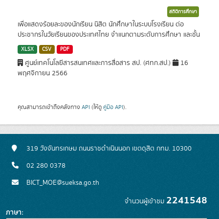
สถิติการศึกษา
เพื่อแสดงร้อยละของนักเรียน นิสิต นักศึกษาในระบบโรงเรียน ต่อ
ประชากรในวัยเรียนของประเทศไทย จำแนกตามระดับการศึกษา และชั้น
XLSX
CSV
PDF
ศูนย์เทคโนโลยีสารสนเทศและการสื่อสาร สป. (ศทก.สป.)
16
พฤศจิกายน 2566
คุณสามารถเข้าถึงคลังทาง
API
(ให้ดู
คู่มือ API
).
319 วังจันทรเกษม ถนนราชดำเนินนอก เขตดุสิต กทม. 10300
02 280 0378
BICT_MOE@sueksa.go.th
2241548
จำนวนผู้เข้าชม
ภาษา