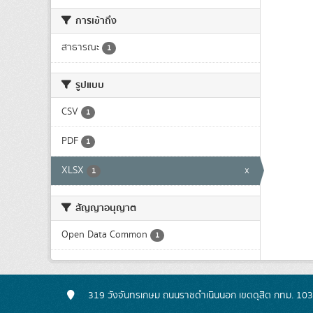
การเข้าถึง
สาธารณะ
1
รูปแบบ
CSV
1
PDF
1
XLSX
x
1
สัญญาอนุญาต
Open Data Common
1
319 วังจันทรเกษม ถนนราชดำเนินนอก เขตดุสิต กทม. 10