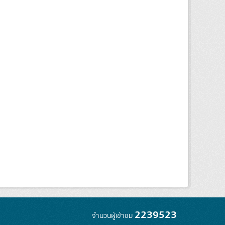
2239523
จำนวนผู้เข้าชม