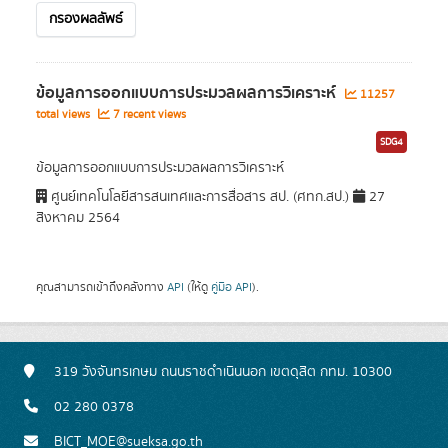
กรองผลลัพธ์
ข้อมูลการออกแบบการประมวลผลการวิเคราะห์
11257
total views
7 recent views
SDG4
ข้อมูลการออกแบบการประมวลผลการวิเคราะห์
ศูนย์เทคโนโลยีสารสนเทศและการสื่อสาร สป. (ศทก.สป.)
27
สิงหาคม 2564
คุณสามารถเข้าถึงคลังทาง
API
(ให้ดู
คู่มือ API
).
319 วังจันทรเกษม ถนนราชดำเนินนอก เขตดุสิต กทม. 10300
02 280 0378
BICT_MOE@sueksa.go.th